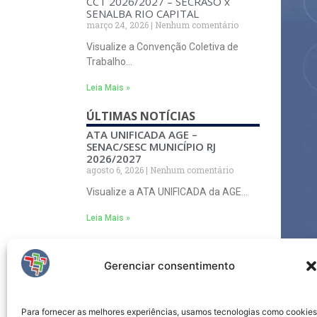
CCT 2026/2027 – SECRASO x
SENALBA RIO CAPITAL
março 24, 2026
Nenhum comentário
Visualize a Convenção Coletiva de
Trabalho…
Leia Mais »
ÚLTIMAS NOTÍCIAS
ATA UNIFICADA AGE –
SENAC/SESC MUNICÍPIO RJ
2026/2027
agosto 6, 2026
Nenhum comentário
Visualize a ATA UNIFICADA da AGE…
Leia Mais »
SENAI CETIQT – NOTA DE
ESCLARECIMENTO
Gerenciar consentimento
julho 14, 2026
Nenhum comentário
Visualize a nota de esclarecimento…
Para fornecer as melhores experiências, usamos tecnologias como cookies
Leia Mais »