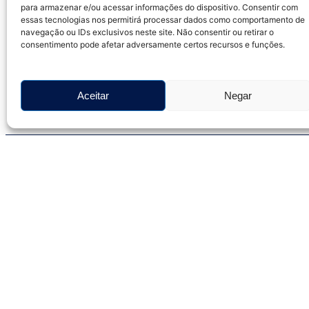
para armazenar e/ou acessar informações do dispositivo. Consentir com
essas tecnologias nos permitirá processar dados como comportamento de
CCT 2026/2027 – SINDELIVRE x
SENALBA RIO CAPITAL
navegação ou IDs exclusivos neste site. Não consentir ou retirar o
julho 6, 2026
Nenhum comentário
consentimento pode afetar adversamente certos recursos e funções.
Visualize a Convenção Coletiva de
Trabalho…
Aceitar
Negar
Leia Mais »