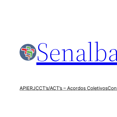
Senalba
APIERJ
CCT’s/ACT’s – Acordos Coletivos
Con