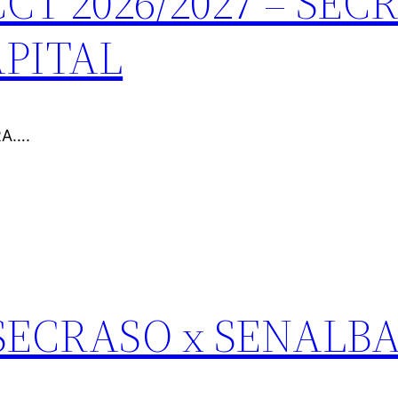
T 2026/2027 – SEC
APITAL
RA….
 SECRASO x SENALBA