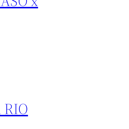
RASO x
 RIO