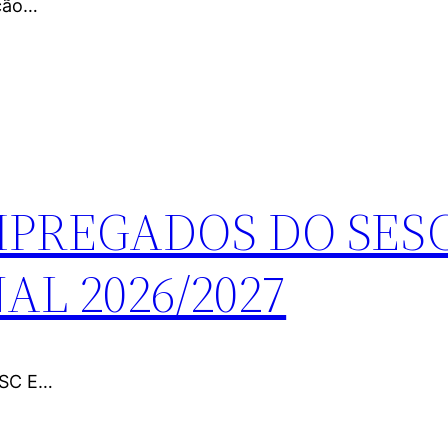
nção…
MPREGADOS DO SESC
AL 2026/2027
ESC E…