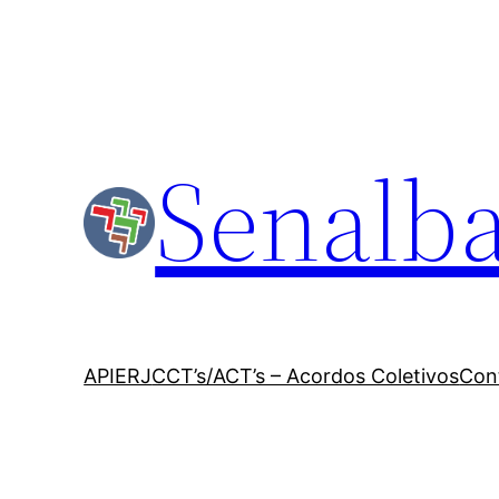
Senalba
APIERJ
CCT’s/ACT’s – Acordos Coletivos
Con