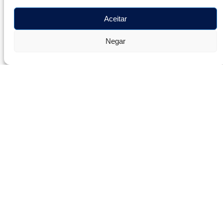
BAIXAR PDF
Aceitar
Baixe a PAUTA clicando no botão abaixo:
Negar
BAIXAR PDF
Você trabalhador do SESI SENAI, solicite acesso a
esse documento no nosso
WhatsApp: 21 99610-2233
– Clique aqui
Endereço: Rua Santa Luzia 799
Sala 802 e 803