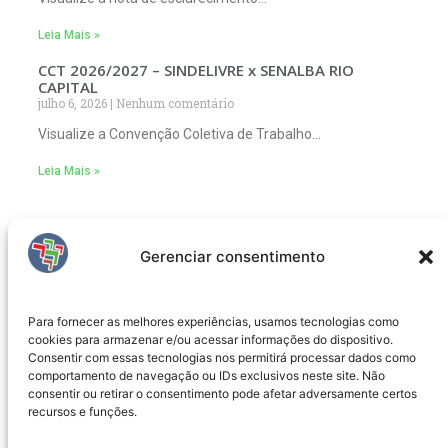
Leia Mais »
CCT 2026/2027 – SINDELIVRE x SENALBA RIO
CAPITAL
julho 6, 2026
Nenhum comentário
Visualize a Convenção Coletiva de Trabalho…
Leia Mais »
2025 FIRJAN SESI SENAI – NOTA
Gerenciar consentimento
DECLARATÓRIA E PAUTA DE
REIVINDICAÇÕES DOS EMPREGADOS
fevereiro 6, 2025
3:55 pm
Para fornecer as melhores experiências, usamos tecnologias como
cookies para armazenar e/ou acessar informações do dispositivo.
Consentir com essas tecnologias nos permitirá processar dados como
Visualize a NOTA declaratória e PAUTA de reivindicações
comportamento de navegação ou IDs exclusivos neste site. Não
dos empregados da FIRJAN SESI SENAI – 2025
consentir ou retirar o consentimento pode afetar adversamente certos
recursos e funções.
Baixe a NOTA clicando no botão abaixo: